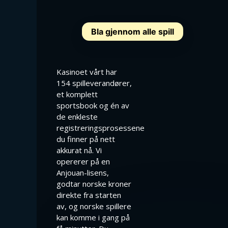
Bla gjennom alle spill
Kasinoet vårt har
154 spilleverandører,
et komplett
sportsbook og én av
de enkleste
registreringsprosessene
du finner på nett
akkurat nå. Vi
opererer på en
Anjouan-lisens,
godtar norske kroner
direkte fra starten
av, og norske spillere
kan komme i gang på