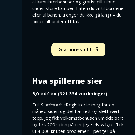
akkumulatorbonuser og gratisspill-tilbud
under store kamper. Enten du vil til bordene
eller til banen, trenger du ikke gå langt – du
finner alt under ett tak.
Gjør innskudd nå
Hva spillerne sier
5,0 ⭐⭐⭐⭐⭐ (321 334 vurderinger)
Erik S. ⭐⭐⭐⭐⭐ «Registrerte meg for en
måned siden og det har rett og slett vært
topp. Jeg fikk velkomstbonusen umiddelbart
og fikk 200 spinn på det jeg selv valgte. Tok
ut 4 000 kr uten problemer – penger på