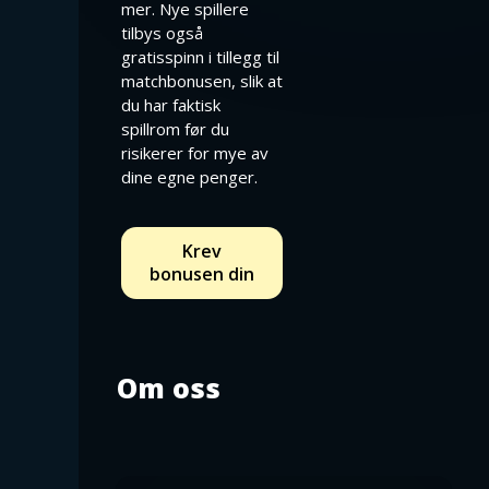
mer. Nye spillere
tilbys også
gratisspinn i tillegg til
matchbonusen, slik at
du har faktisk
spillrom før du
risikerer for mye av
dine egne penger.
Krev
bonusen din
Om oss