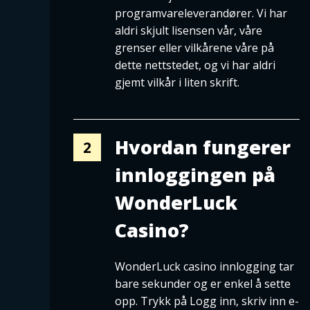
programvareleverandører. Vi har
aldri skjult lisensen vår, våre
grenser eller vilkårene våre på
dette nettstedet, og vi har aldri
gjemt vilkår i liten skrift.
Hvordan fungerer
innloggingen på
WonderLuck
Casino?
WonderLuck casino innlogging tar
bare sekunder og er enkel å sette
opp. Trykk på Logg inn, skriv inn e-