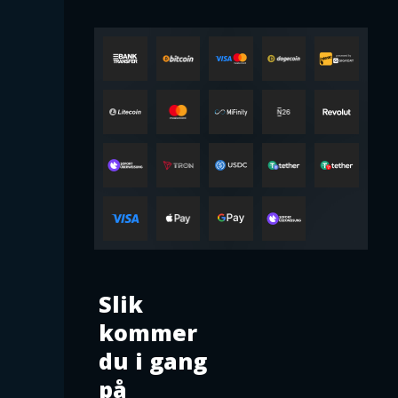
Slik
kommer
du i gang
på