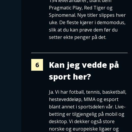
154 leverandører, blant dem
Pragmatic Play, Red Tiger og
Spinomenal. Nye titler slippes hver
uke. De fleste kjører i demomodus,
slik at du kan prøve dem før du
setter ekte penger på det.
Kan jeg vedde på
sport her?
Ja. Vi har fotball, tennis, basketball,
hesteveddeløp, MMA og esport
blant annet i sportsdelen vår. Live-
betting er tilgjengelig på mobil og
desktop. Vi dekker også store
norske og europeiske ligaer og