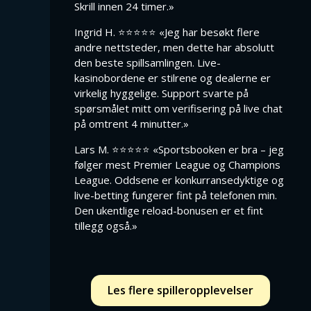
Skrill innen 24 timer.»
Ingrid H. ⭐⭐⭐⭐⭐ «Jeg har besøkt flere
andre nettsteder, men dette har absolutt
den beste spillsamlingen. Live-
kasinobordene er stilrene og dealerne er
virkelig hyggelige. Support svarte på
spørsmålet mitt om verifisering på live chat
på omtrent 4 minutter.»
Lars M. ⭐⭐⭐⭐⭐ «Sportsbooken er bra – jeg
følger mest Premier League og Champions
League. Oddsene er konkurransedyktige og
live-betting fungerer fint på telefonen min.
Den ukentlige reload-bonusen er et fint
tillegg også.»
Les flere spilleropplevelser