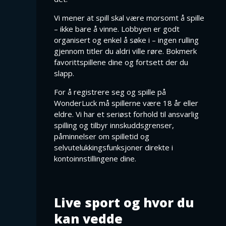
Vi mener at spill skal være morsomt å spille
– ikke bare å vinne. Lobbyen er godt
organisert og enkel å søke i – ingen rulling
gjennom titler du aldri ville røre. Bokmerk
favorittspillene dine og fortsett der du
slapp.
For å registrere seg og spille på
WonderLuck må spillerne være 18 år eller
eldre. Vi har et seriøst forhold til ansvarlig
spilling og tilbyr innskuddsgrenser,
påminnelser om spilletid og
selvutelukkingsfunksjoner direkte i
kontoinnstillingene dine.
Live sport og hvor du
kan vedde