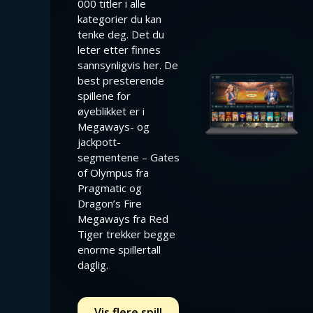
000 titler i alle
kategorier du kan
tenke deg. Det du
leter etter finnes
sannsynligvis her. De
best presterende
spillene for
øyeblikket er i
Megaways- og
jackpott-
segmentene – Gates
of Olympus fra
Pragmatic og
Dragon’s Fire
Megaways fra Red
Tiger trekker begge
enorme spillertall
daglig.
Vis flere spill