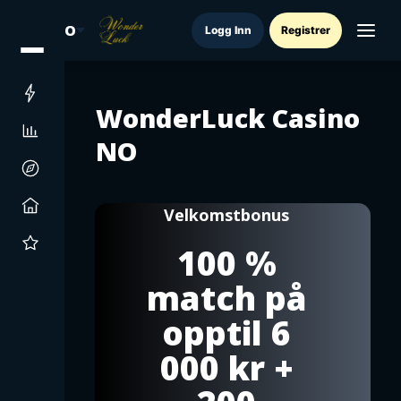
NB-NO
Logg Inn
Registrer
WonderLuck Casino
NO
Velkomstbonus
100 %
match på
opptil 6
000 kr +