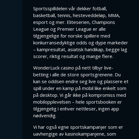
Sportsspilldelen vår dekker fotball,
basketball, tennis, hesteveddeløp, MMA,
esport og mer. Eliteserien, Champions
League og Premier League er alle
tilgjengelige for norske spillere med
konkurransedyktige odds og dype markeder
– kampresultat, asiatisk handikap, begge lag
scorer, riktig resultat og mange flere.
WonderLuck casino på nett tilbyr live-
betting i alle de store sportsgrenene. Du
kan se oddsen endre seg live og plassere et
spill under en kamp på mobil like enkelt som
på desktop. Vi går ikke på kompromiss med
mobilopplevelsen – hele sportsbooken er
tilgjengelig i enhver nettleser, ingen app
nødvendig.
Vi har også egne sportskampanjer som er
uavhengige av kasinokampanjene, som