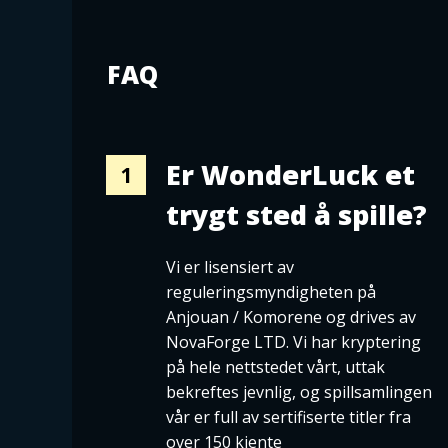
FAQ
Er WonderLuck et
trygt sted å spille?
Vi er lisensiert av
reguleringsmyndigheten på
Anjouan / Komorene og drives av
NovaForge LTD. Vi har kryptering
på hele nettstedet vårt, uttak
bekreftes jevnlig, og spillsamlingen
vår er full av sertifiserte titler fra
over 150 kjente