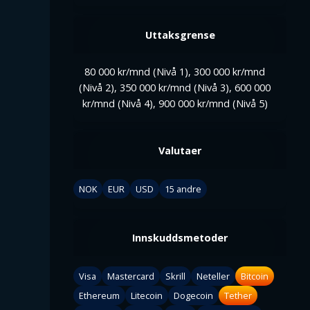
Uttaksgrense
80 000 kr/mnd (Nivå 1), 300 000 kr/mnd
(Nivå 2), 350 000 kr/mnd (Nivå 3), 600 000
kr/mnd (Nivå 4), 900 000 kr/mnd (Nivå 5)
Valutaer
NOK
EUR
USD
15 andre
Innskuddsmetoder
Visa
Mastercard
Skrill
Neteller
Bitcoin
Ethereum
Litecoin
Dogecoin
Tether